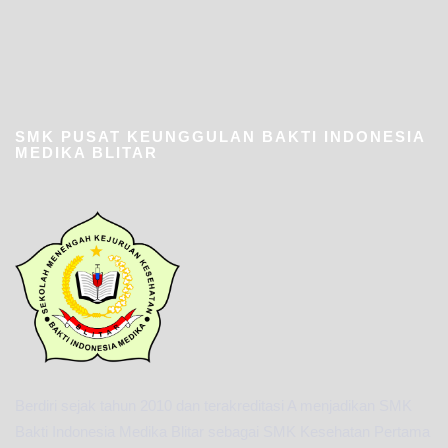
SMK PUSAT KEUNGGULAN BAKTI INDONESIA
MEDIKA BLITAR
Berdiri sejak tahun 2010 dan terakreditasi A menjadikan SMK
Bakti Indonesia Medika Blitar sebagai SMK Kesehatan Pertama