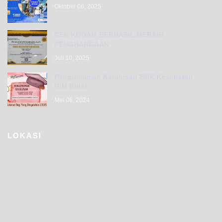
Oktober 06, 2025
CEK KODAM BERHASIL MERAIH
PENGHARGAAN
Juli 10, 2025
Pengumuman Kelulusan SMK Kesehatan
BIM Blitar
Mei 06, 2024
LOKASI