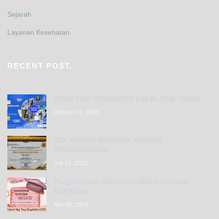
Sejarah
Layanan Kesehatan
RECENT POST.
SPMB SMK KESEHATAN BIM BLITAR TAHUN
Oktober 06, 2025
CEK KODAM BERHASIL MERAIH
PENGHARGAAN
Juli 10, 2025
Pengumuman Kelulusan SMK Kesehatan
BIM Blitar
Mei 06, 2024