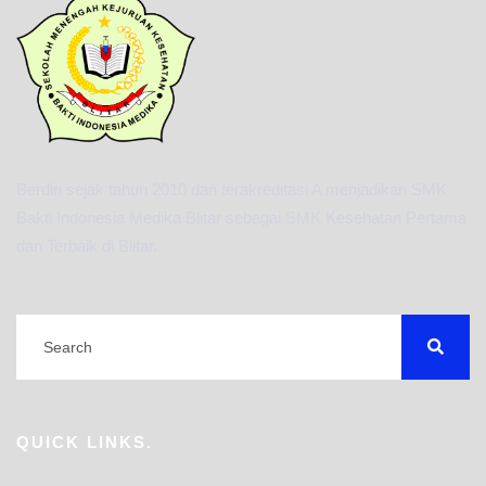
Berdiri sejak tahun 2010 dan terakreditasi A menjadikan SMK
Bakti Indonesia Medika Blitar sebagai SMK Kesehatan Pertama
dan Terbaik di Blitar.
QUICK LINKS.