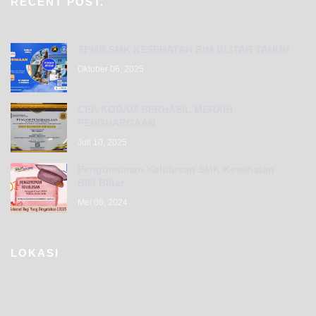
RECENT POST.
SPMB SMK KESEHATAN BIM BLITAR TAHUN
Oktober 06, 2025
CEK KODAM BERHASIL MERAIH
PENGHARGAAN
Juli 10, 2025
Pengumuman Kelulusan SMK Kesehatan
BIM Blitar
Mei 06, 2024
LOKASI