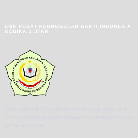
SMK PUSAT KEUNGGULAN BAKTI INDONESIA
MEDIKA BLITAR
Berdiri sejak tahun 2010 dan terakreditasi A menjadikan SMK
Bakti Indonesia Medika Blitar sebagai SMK Kesehatan Pertama
dan Terbaik di Blitar.