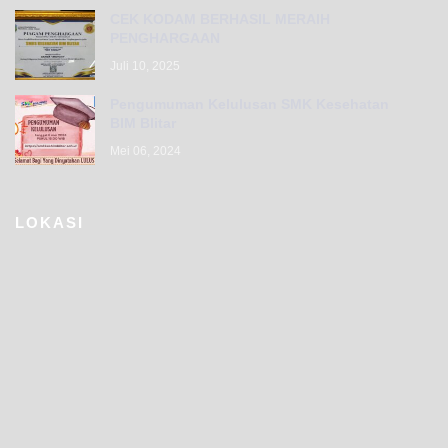
CEK KODAM BERHASIL MERAIH
PENGHARGAAN
Juli 10, 2025
Pengumuman Kelulusan SMK Kesehatan
BIM Blitar
Mei 06, 2024
LOKASI