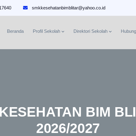
817640
smkkesehatanbimblitar@yahoo.co.id
Beranda
Profil Sekolah
Direktori Sekolah
Hubung
KESEHATAN BIM BL
2026/2027