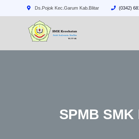
Ds.Pojok Kec.Garum Kab.Blitar
(0342) 6
SPMB SMK 