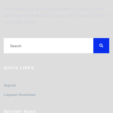
Berdiri sejak tahun 2010 dan terakreditasi A menjadikan SMK
Bakti Indonesia Medika Blitar sebagai SMK Kesehatan Pertama
dan Terbaik di Blitar.
QUICK LINKS.
Sejarah
Layanan Kesehatan
RECENT POST.