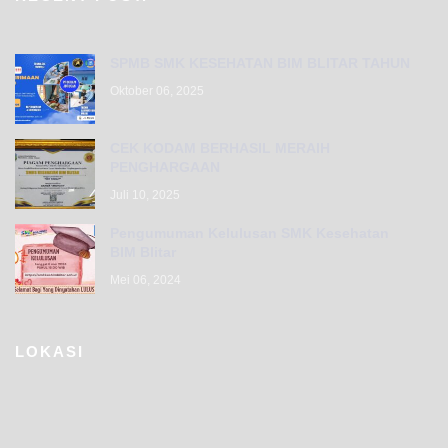
SPMB SMK KESEHATAN BIM BLITAR TAHUN
Oktober 06, 2025
CEK KODAM BERHASIL MERAIH
PENGHARGAAN
Juli 10, 2025
Pengumuman Kelulusan SMK Kesehatan
BIM Blitar
Mei 06, 2024
LOKASI