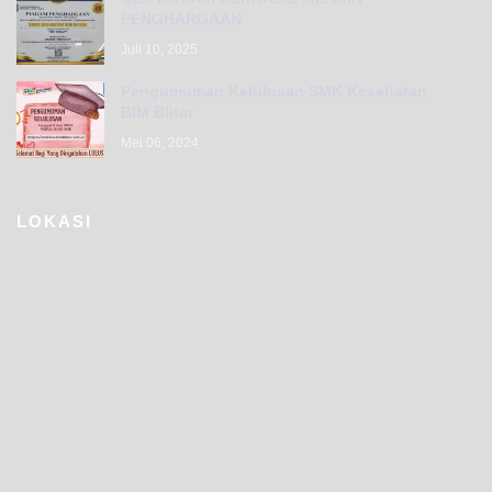
PENGHARGAAN
Juli 10, 2025
Pengumuman Kelulusan SMK Kesehatan
BIM Blitar
Mei 06, 2024
LOKASI