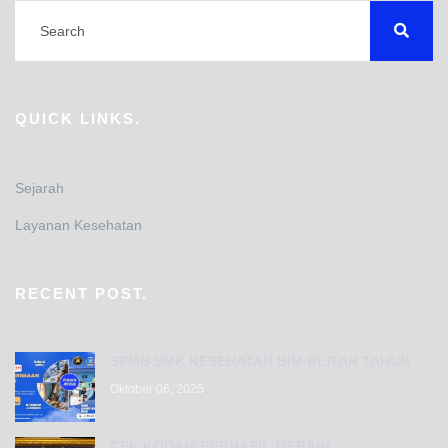
QUICK LINKS.
Sejarah
Layanan Kesehatan
RECENT POST.
SPMB SMK KESEHATAN BIM BLITAR TAHUN
Oktober 06, 2025
CEK KODAM BERHASIL MERAIH