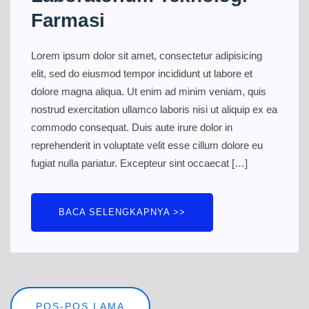
Farmasi
Lorem ipsum dolor sit amet, consectetur adipisicing
elit, sed do eiusmod tempor incididunt ut labore et
dolore magna aliqua. Ut enim ad minim veniam, quis
nostrud exercitation ullamco laboris nisi ut aliquip ex ea
commodo consequat. Duis aute irure dolor in
reprehenderit in voluptate velit esse cillum dolore eu
fugiat nulla pariatur. Excepteur sint occaecat […]
BACA SELENGKAPNYA >>
Navigasi
POS-POS LAMA