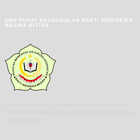
SMK PUSAT KEUNGGULAN BAKTI INDONESIA
MEDIKA BLITAR
Berdiri sejak tahun 2010 dan terakreditasi A menjadikan SMK
Bakti Indonesia Medika Blitar sebagai SMK Kesehatan Pertama
dan Terbaik di Blitar.