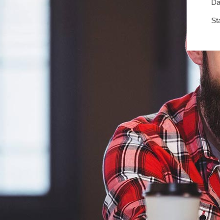
Da
St