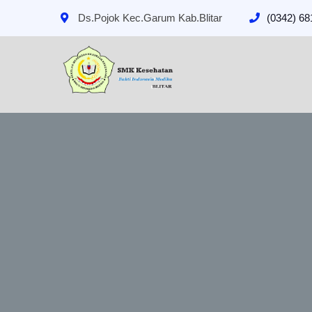
Ds.Pojok Kec.Garum Kab.Blitar
(0342) 6