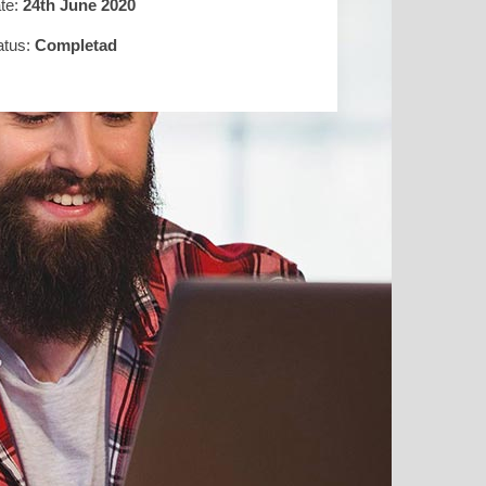
te:
24th June 2020
atus:
Completad