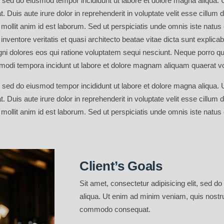
t, sed do eiusmod tempor incididunt ut labore et dolore magna aliqua.
Duis aute irure dolor in reprehenderit in voluptate velit esse cillum d
nt mollit anim id est laborum. Sed ut perspiciatis unde omnis iste nat
inventore veritatis et quasi architecto beatae vitae dicta sunt expli
gni dolores eos qui ratione voluptatem sequi nesciunt. Neque porro q
 modi tempora incidunt ut labore et dolore magnam aliquam quaerat v
t, sed do eiusmod tempor incididunt ut labore et dolore magna aliqua.
Duis aute irure dolor in reprehenderit in voluptate velit esse cillum d
nt mollit anim id est laborum. Sed ut perspiciatis unde omnis iste nat
Client’s Goals
Sit amet, consectetur adipisicing elit, sed d
aliqua. Ut enim ad minim veniam, quis nostrud
commodo consequat.