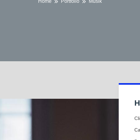
Home
Portfolio
Musik
H
Cl
Ca