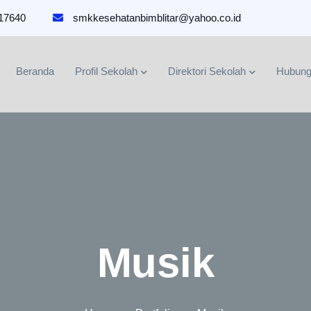
817640
smkkesehatanbimblitar@yahoo.co.id
Beranda
Profil Sekolah
Direktori Sekolah
Hubung
Musik